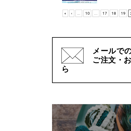
«
‹
...
10
...
17
18
19
メールで
ご注文・
ら