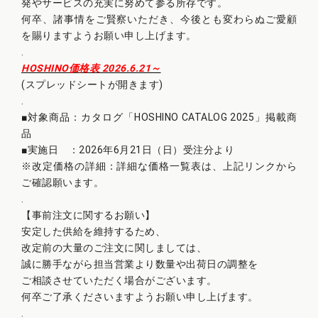
発やサービスの充実に努めて参る所存です。
何卒、諸事情をご賢察いただき、今後とも変わらぬご愛顧
を賜りますようお願い申し上げます。
.
HOSHINO価格表 2026.6.21～
(スプレッドシートが開きます)
.
■対象商品：カタログ「HOSHINO CATALOG 2025」掲載商
品
■実施日 ：2026年6月21日（日）受注分より
※改定価格の詳細：詳細な価格一覧表は、上記リンクから
ご確認願います。
.
【事前注文に関するお願い】
安定した供給を維持するため、
改定前の大量のご注文に関しましては、
誠に勝手ながら担当営業より数量や出荷日の調整を
ご相談させていただく場合がございます。
何卒ご了承くださいますようお願い申し上げます。
.