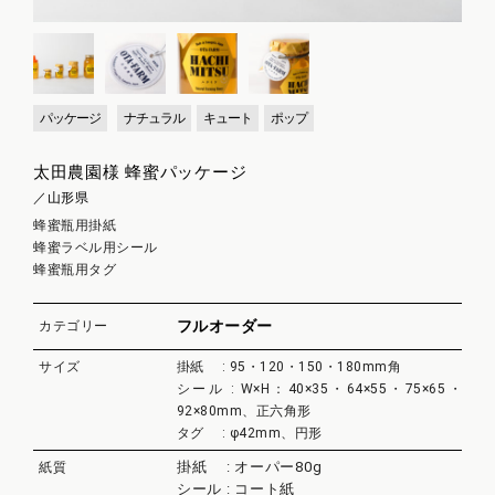
パッケージ
ナチュラル
キュート
ポップ
太田農園様 蜂蜜パッケージ
／山形県
蜂蜜瓶用掛紙
蜂蜜ラベル用シール
蜂蜜瓶用タグ
フルオーダー
カテゴリー
サイズ
掛紙 : 95・120・150・180mm角
シール : W×H：40×35・64×55・75×65・
92×80mm、正六角形
タグ : φ42mm、円形
掛紙 : オーパー80g
紙質
シール : コート紙