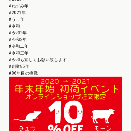
#ねずみ年
#2021年
#うし年
#令和
#令和2年
#令和3年
#令和二年
#令和三年
#令和も宜しくお願い致します
#創業85年
#86年目の挑戦