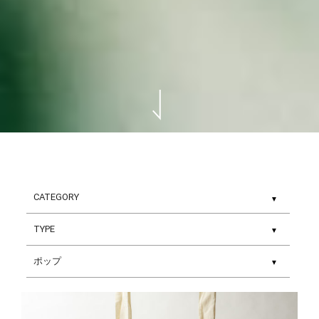
▼
▼
▼