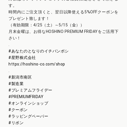
す。
時間内にご注文頂くと、翌日以降使える5%OFFクーポンを
プレゼント致します！
（有効期限：4/25（土）～5/15（金））
月末金曜は、お得なHOSHINO PREMIUM FRIDAYをご活用下
さい！
.
#
あなたのとなりのイチバンボシ
#
星野株式会社
https://hoshino-co.com/shop
.
#
新潟市南区
#
製造業
#
プレミアムフライデー
#
PREMIUMFRIDAY
#
オンラインショップ
#
クーポン
#
ラッピングペーパー
#
リボン