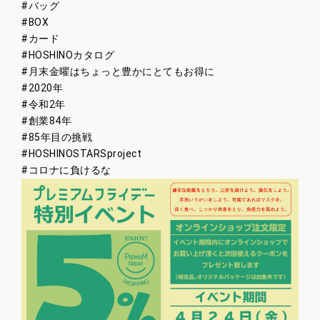
#
バッグ
#
BOX
#
カード
#
HOSHINOカタログ
#
月末金曜はちょっと豊かにとてもお得に
#
2020年
#
令和2年
#
創業84年
#
85年目の挑戦
#
HOSHINOSTARSproject
#
コロナに負けるな