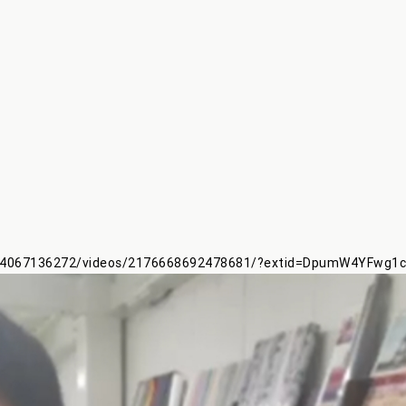
004067136272/videos/2176668692478681/?extid=DpumW4YFwg1