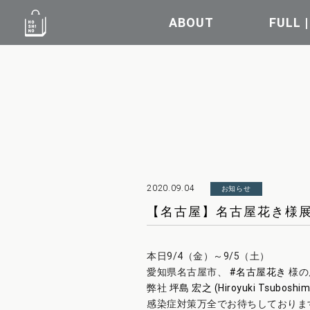
ABOUT
FULL 
2020.09.04
お知らせ
【名古屋】名古屋花き様
本日9/4（金）～9/5（土）
愛知県名古屋市、
#
名古屋花き
様の
弊社
坪島 宏之 (Hiroyuki Tsuboshim
感染症対策万全でお待ちしておりま