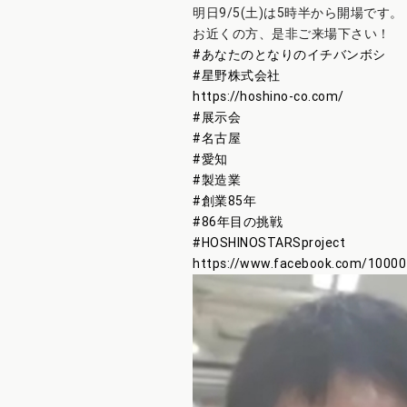
明日9/5(土)は5時半から開場です。
お近くの方、是非ご来場下さい！
#
あなたのとなりのイチバンボシ
#
星野株式会社
https://hoshino-co.com/
#
展示会
#
名古屋
#
愛知
#
製造業
#
創業85年
#
86年目の挑戦
#
HOSHINOSTARSproject
https://www.facebook.com/100