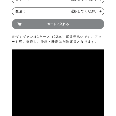
FAND
選択してください
数量 :
カートに入れる
※ヴィヴァンは1ケース（12本）運賃元払いです。アソ
ート可。※但し、沖縄・離島は別途運賃となります。
お買い物を続ける
カートへ進む