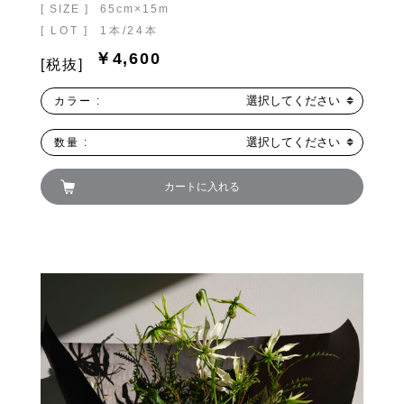
[ SIZE ]
65cm×15m
FAND
[ LOT ]
1本/24本
￥4,600
[税抜]
選択してください
カラー :
選択してください
数量 :
カートに入れる