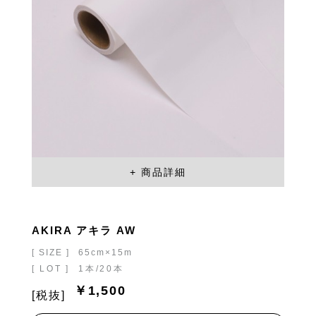
AKIRA アキラ AW
[ SIZE ]
65cm×15m
[ LOT ]
1本/20本
￥1,500
[税抜]