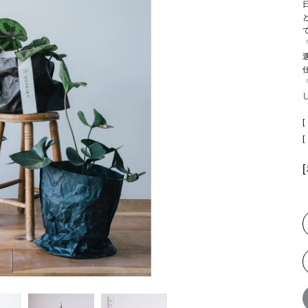
.
授粉資材
農業資材
[
[