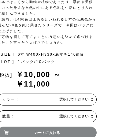
日本では古くから動物や植物であったり、季節や天候
といった身近な自然の中にある色彩を生活にとり入れ
て親しんできました。
「慈雨」は400色以上あるといわれる日本の伝統色から
選んだ20色を紙に乗せたシリーズで、今回はバッグに
仕上げました。
「万物を潤して育てよ」という思いを込めて名づけま
した、と言ったら大げさでしょうか。
 SIZE ]
6寸 W400xH330x底マチ140mm
 LOT ]
1パック/10パック
￥10,000 ～
[税抜]
￥11,000
カラー :
選択してください
数量 :
選択してください
カートに入れる