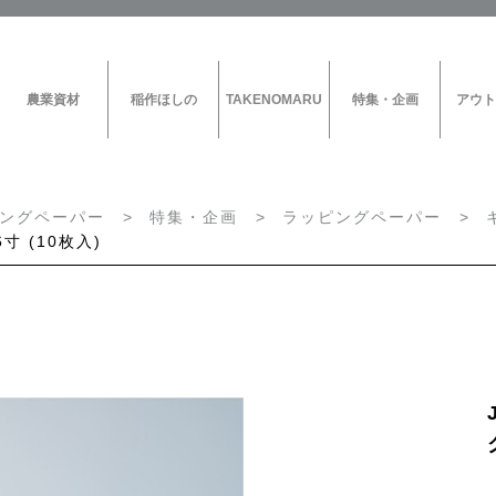
農業資材
稲作ほしの
TAKENOMARU
特集・企画
アウト
ングペーパー
特集・企画
ラッピングペーパー
寸 (10枚入)
花資材
農業資材
CAMPAIGN
ラッピングペーパー
ぶどう果実袋
TAKENOMARU
特集・企画
リボン
ぶどう傘
稲作ほしの
キャリーバッグ
その他の果実袋
HOSHINO SET UP!
ボックス
もも果実袋
ベース
りんご果実袋
カード／木目用紙／名札
三角袋
ブラックスターシリーズ
出荷袋
ホワイトスターシリーズ
梱包資材