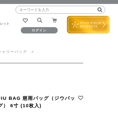
レット
ログイン
キャリーバッグ
.
RECOMEND
RECOMEND
RECOMEND
MOIST モイスト
FANDE ファンデ
VIVANT ヴィヴァ
JIU BAG 慈雨バッグ（ジウバッ
ン
グ） 6寸 (10枚入)