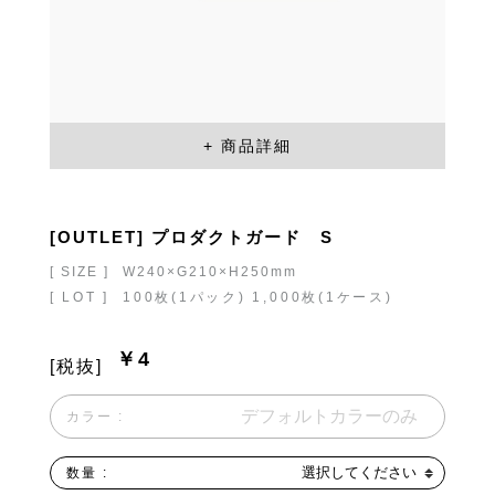
[OUTLET] プロダクトガード S
[ SIZE ]
W240×G210×H250mm
[ LOT ]
100枚(1パック) 1,000枚(1ケース)
￥4
[税抜]
カラー :
選択してください
数量 :