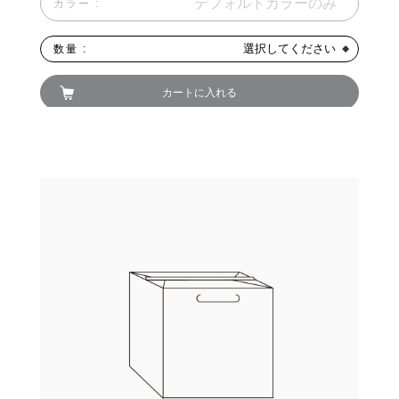
カラー :
選択してください
数量 :
カートに入れる