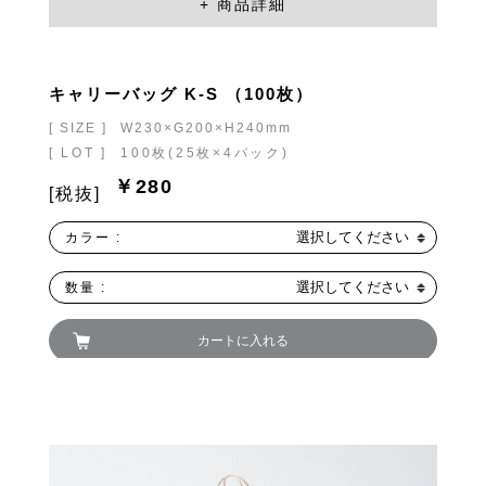
キャリーバッグ K-S （100枚）
[ SIZE ]
W230×G200×H240mm
[ LOT ]
100枚(25枚×4パック)
￥280
[税抜]
選択してください
カラー :
選択してください
数量 :
カートに入れる