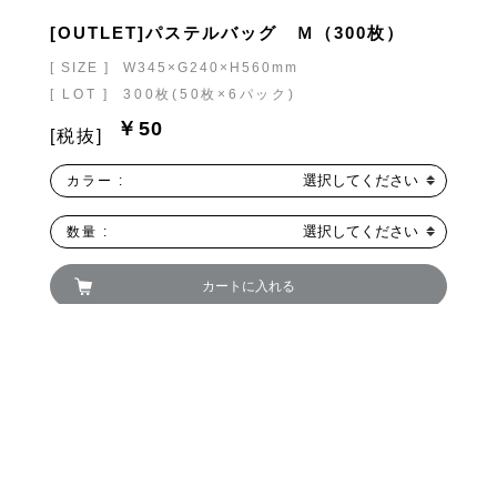
[OUTLET]パステルバッグ Ｍ（300枚）
カートへ進む
[ SIZE ]
W345×G240×H560mm
[ LOT ]
300枚(50枚×6パック)
￥50
[税抜]
選択してください
カラー :
選択してください
数量 :
カートに入れる