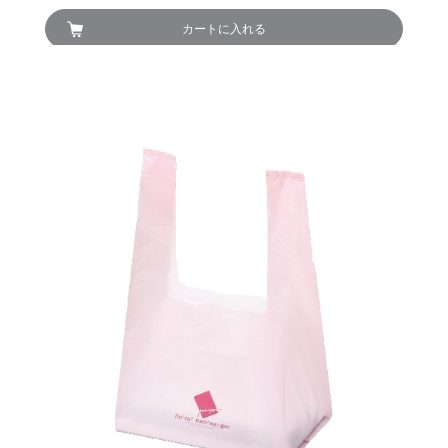
カートに入れる