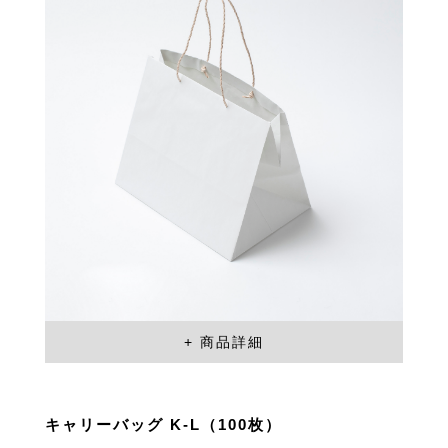
キャリーバッグ K-L（100枚）