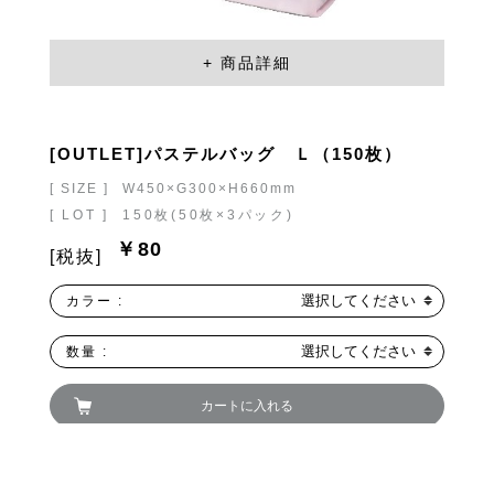
[OUTLET]パステルバッグ Ｌ（150枚）
[ SIZE ]
W450×G300×H660mm
[ LOT ]
150枚(50枚×3パック)
￥80
[税抜]
選択してください
カラー :
選択してください
数量 :
カートに入れる