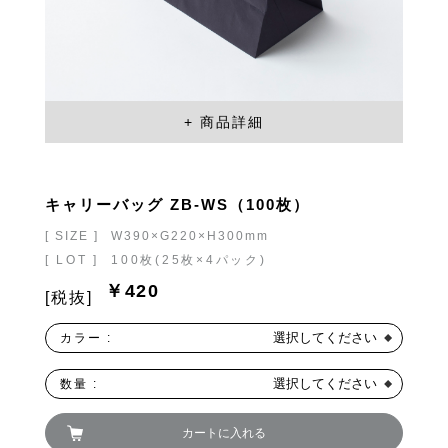
キャリーバッグ ZB-WS（100枚）
[ SIZE ]
W390×G220×H300mm
[ LOT ]
100枚(25枚×4パック)
￥420
[税抜]
選択してください
カラー :
選択してください
数量 :
カートに入れる