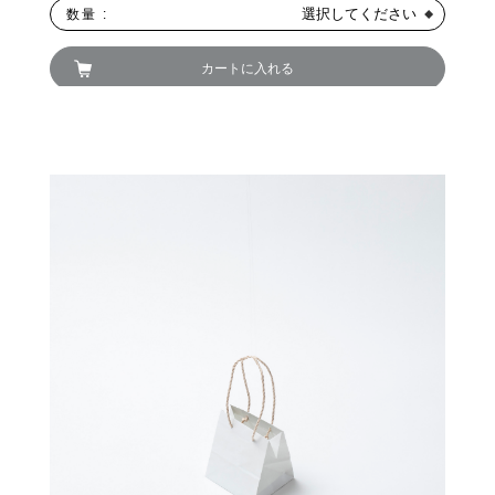
選択してください
数量 :
カートに入れる