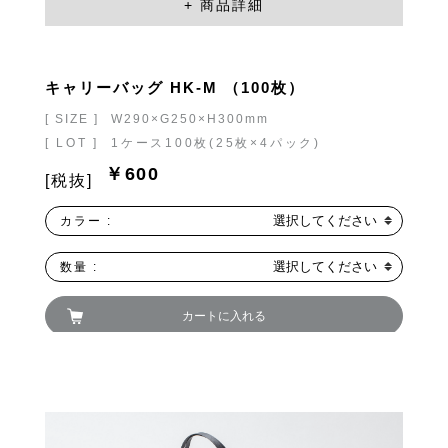
キャリーバッグ HK-M （100枚）
[ SIZE ]
W290×G250×H300mm
[ LOT ]
1ケース100枚(25枚×4パック)
￥600
[税抜]
選択してください
カラー :
選択してください
数量 :
カートに入れる