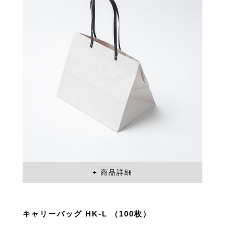
キャリーバッグ HK-L （100枚）